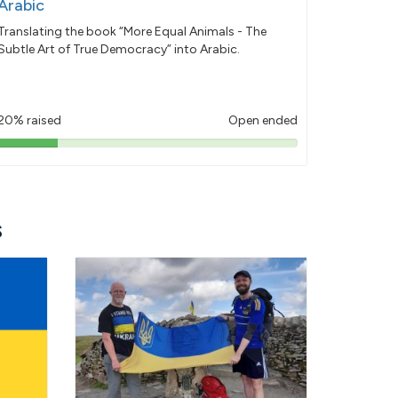
Arabic
Translating the book “More Equal Animals - The
Subtle Art of True Democracy” into Arabic.
20% raised
Open ended
20%
pledged
s